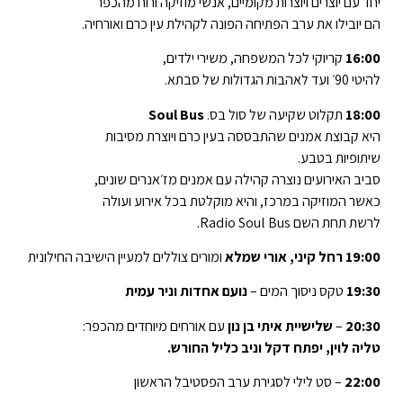
יחד עם יוצרים ויוצרות מקומיים, אנשי מוזיקה ורוח מהכפר
הם יובילו את ערב הפתיחה הפונה לקהילת עין כרם ואורחיה.
16:00
קריוקי לכל המשפחה, משירי ילדים,
להיטי 90׳ ועד לאהבות הגדולות של סבתא.
18:00
תקלוט שקיעה של סול בס.
Soul Bus
היא קבוצת אמנים שהתבססה בעין כרם ויוצרת מסיבות
שיתופיות בטבע.
סביב האירועים נוצרה קהילה עם אמנים מז׳אנרים שונים,
כאשר המוזיקה במרכז, והיא מוקלטת בכל אירוע ועולה
לרשת תחת השם Radio Soul Bus.
19:00
רחל קיני, אורי שמלא
ומורים צוללים למעיין הישיבה החילונית
19:30
טקס ניסוך המים –
נועם אחדות וניר עמית
20:30
–
שלישיית איתי בן נון
עם אורחים מיוחדים מהכפר:
טליה לוין, יפתח דקל וניב כליל החורש.
22:00
– סט לילי לסגירת ערב הפסטיבל הראשון